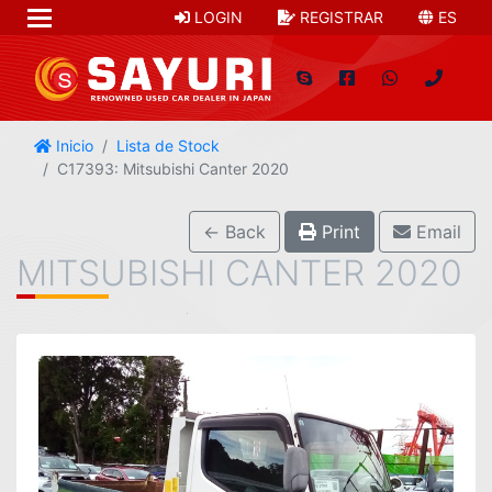
LOGIN
REGISTRAR
ES
Inicio
Lista de Stock
C17393: Mitsubishi Canter 2020
← Back
Print
Email
MITSUBISHI CANTER 2020