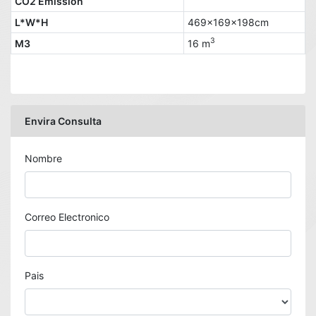
CO2 Emission
L*W*H
469x169x198cm
3
M3
16 m
Envira Consulta
Nombre
Correo Electronico
Pais